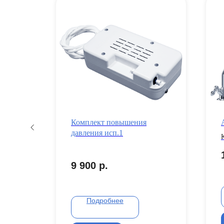
ro
Комплект повышения
давления исп.1
9 900
р.
Подробнее