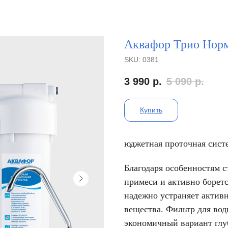
Аквафор Трио Нор
SKU:
0381
3 990
р.
5 090
р.
Купить
юджетная проточная систе
Благодаря особенностям с
примеси и активно борет
надежно устраняет актив
вещества. Фильтр для во
экономичный вариант глу