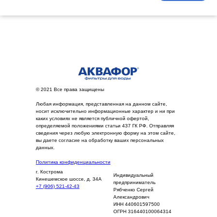
© 2021 Все права защищены
Любая информация, представленная на данном сайте,
носит исключительно информационные характер и ни при
каких условиях не является публичной офертой,
определяемой положениями статьи 437 ГК РФ. Отправляя
сведения через любую электронную форму на этом сайте,
вы даете согласие на обработку ваших персональных
данных.
Политика конфиденциальности
г. Кострома
Индивидуальный
Кинешемское шоссе, д. 34А
предприниматель
+7 (906) 521-42-43
Рябченко Сергей
Александрович
ИНН 440601597500
OГРН 316440100064314