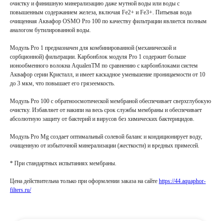
очистку и финишную минерализацию даже мутной воды или воды с
повышенным содержанием железа, включая Fe2+ и Fe3+. Питьевая вода
очищенная Аквафор OSMO Pro 100 по качеству фильтрации является полным
аналогом бутилированной воды.
Модуль Pro 1 предназначен для комбинированной (механической и
сорбционной) фильтрации. Карбонблок модуля Pro 1 содержит больше
ионообменного волокна AqualenTM по сравнению с карбонблоками систем
Аквафор серии Кристалл, и имеет каскадное уменьшение проницаемости от 10
до 3 мкм, что повышает его грязеемкость.
Модуль Pro 100 с обратноосмотической мембраной обеспечивает сверхглубокую
очистку. Избавляет от накипи на весь срок службы мембраны и обеспечивает
абсолютную защиту от бактерий и вирусов без химических бактерицидов.
Модуль Pro Mg создает оптимальный солевой баланс и кондиционирует воду,
очищенную от избыточной минерализации (жесткости) и вредных примесей.
* При стандартных испытаниях мембраны.
Цена действительна только при оформлении заказа на сайте
https://44.aquaphor-
filters.ru/