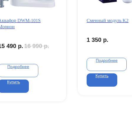
Аквафор DWM-101S
Сменный модуль K2
Морион
1 350
р.
15 490
р.
16 990
р.
Подробнее
Подробнее
Купить
Купить