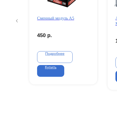
й
Сменный модуль А5
20
450
р.
Подробнее
Купить