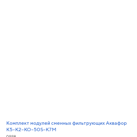
Комплект модулей сменных фильтрующих Аквафор
К5-К2-КО-50S-К7М
0998