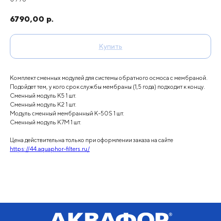
6790,00
р.
Купить
Комплект сменных модулей для системы обратного осмоса с мембраной.
Подойдет тем, у кого срок службы мембраны (1,5 года) подходит к концу.
Сменный модуль K5 1 шт.
Сменный модуль K2 1 шт.
Модуль сменный мембранный К-50S 1 шт.
Сменный модуль К7M 1 шт.
Цена действительна только при оформлении заказа на сайте
https://44.aquaphor-filters.ru/