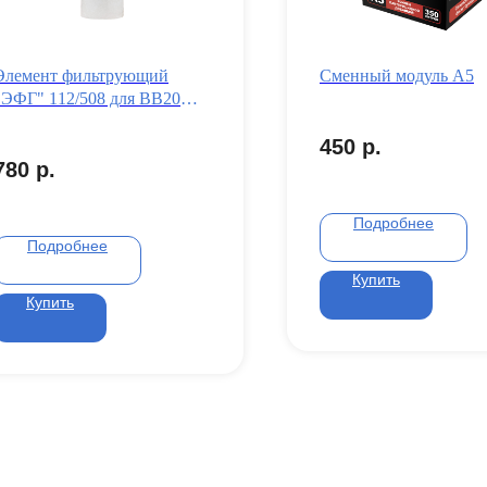
Элемент фильтрующий
Сменный модуль А5
"ЭФГ" 112/508 для ВВ20
EcoFilter
450
р.
780
р.
Подробнее
Подробнее
Купить
Купить