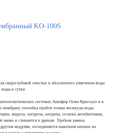
ембранный KО-100S
ля сверхглубокой очистки и абсолютного умягчения воды.
 воды в сутки.
ратноосмотических системах Аквафор Осмо-Кристалл и в
 мембрану способна пройти только молекулы воды.
ерии, вирусы, нитриты, нитраты, остатки антибиотиков,
дят мимо и сливаются в дренаж. Удобная замена
 другим модулям, отсоединяется нажатием кнопки на
ся в гнездо с поворотом до клика.