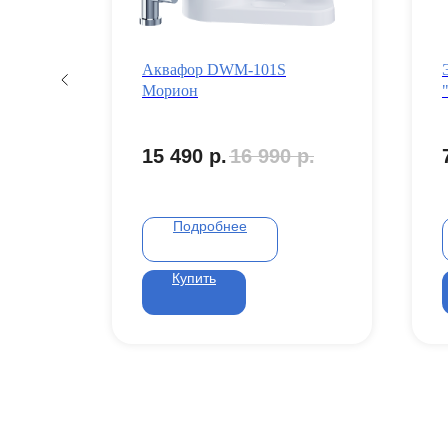
Аквафор DWM-101S
Морион
15 490
р.
16 990
р.
Подробнее
Купить