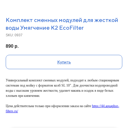
Комплект сменных модулей для жесткой
воды Умягчение К2 EcoFilter
SKU:
0937
890
р.
Купить
Универсальный комплект сменных модулей, подходит к любым стационарным
системам под мойку с форматом колб SL 10". Для доочистки водопроводной
воды с высоким уровнем жесткости, удаляет накипь и осадок в виде белых
хлопьев при кипячении.
Цена действительна только при оформлении заказа на сайте
https://44.aquaphor-
filters.ru/