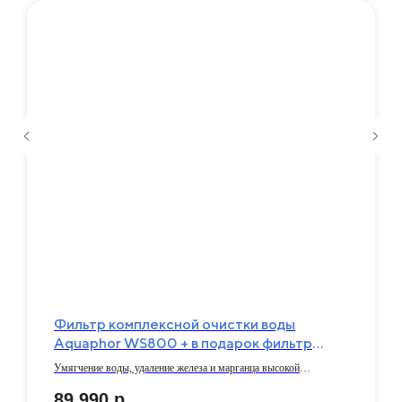
Фильтр комплексной очистки воды
Aquaphor WS800 + в подарок фильтр
обратного осмоса DWM101S
Умягчение воды, удаление железа и марганца высокой
концентрации
89 990
р.