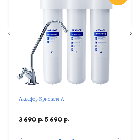
Аквафор Кристалл А
р.
р.
3 690
5 690