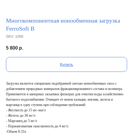
Многокомпонентная ионообменная загрузка
FerroSoft В
SKU:
1086
5 800
р.
Купить
Загрузка является специально подобранной смесью ионообменных смол с
добавлением природных минералов фракционированного состава и полимера.
Применяется в напорных засыпных фильтрах для очистки воды хозяйственно-
бытового водоснабжения. Очищает от ионов кальция, магния, железа и
марганца в одну ступень при соблюдении требований
- Жесткость до 15 мг-экв/л
- Железо до 30 мг/л
- Марганец до 5 мг/л
- Перманганатная окисляемость до 4 мг/л
-Объем 8.33л