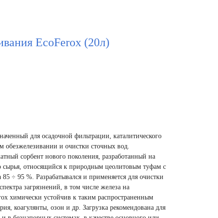
ивания EcoFerox (20л)
аченный для осадочной фильтрации, каталитического
м обезжелезивании и очистки сточных вод.
тный сорбент нового поколения, разработанный на
о сырья, относящийся к природным цеолитовым туфам с
 85 ÷ 95 %. Разрабатывался и применяется для очистки
пектра загрязнений, в том числе железа на
erox химически устойчив к таким распространенным
рия, коагулянты, озон и др. Загрузка рекомендована для
 и в безнапорных системах, в качестве основного или