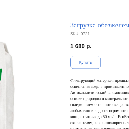
Загрузка обезжелез
SKU:
0721
1 680
р.
Купить
Фильтрующий материал, предназн
осветления воды в промышленно
Автокаталитический алюмосилика
основе природного минеральног
содержанием основного вещества
любых типов воды от огромного с
концентрациях до 50 мг/л. EcoF
окислителям, как гипохлорит нат
применения, как в напорных, так