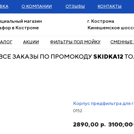
ВКА
О КОМПАНИИ
ОТЗЫВЫ
КОНТАКТЫ
циальный магазин
г. Кострома
афор в Костроме
Кинешемское шоссе
ТАЛОГ
АКЦИИ
ФИЛЬТРЫ ПОД МОЙКУ
СМЕННЫЕ
А ВСЕ ЗАКАЗЫ ПО ПРОМОКОДУ
SKIDKA12
ТО
Корпус предфильтра для г
0152
р.
2890,00
3100,00