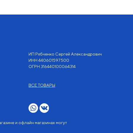
ИП Рябченко Сергей Александрович
ИНН 440601597500
OГРН 316440100064314
ВСЕ ТОВАРЫ
агазине и офлайн магазинах могут